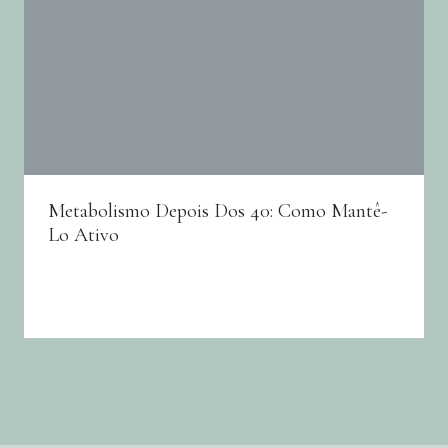
Metabolismo Depois Dos 40: Como Mantê-
Lo Ativo
By
Joana Neto
31/10/2025