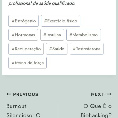
profissional de saúde qualificado.
Post
#
Estrógenio
#
Exercício físico
Tags:
#
Hormonas
#
Insulina
#
Metabolismo
#
Recuperação
#
Saúde
#
Testosterona
#
treino de força
Navegação
PREVIOUS
NEXT
De
Burnout
O Que É o
Artigos
Silencioso: O
Biohacking?