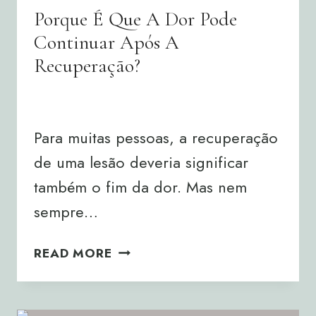
Porque É Que A Dor Pode
Continuar Após A
Recuperação?
By
Joana Neto
16/07/2026
Para muitas pessoas, a recuperação
de uma lesão deveria significar
também o fim da dor. Mas nem
sempre…
PORQUE
READ MORE
É
QUE
A