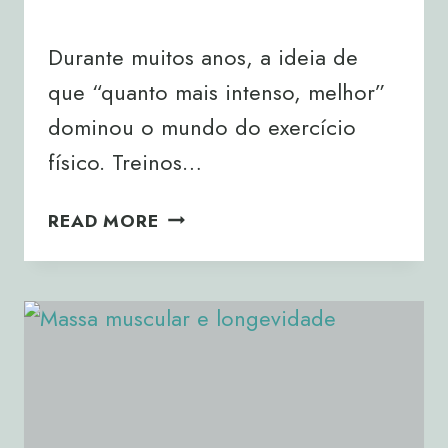
By
Joana Neto
09/07/2026
Durante muitos anos, a ideia de
que “quanto mais intenso, melhor”
dominou o mundo do exercício
físico. Treinos…
ZONA
READ MORE
2:
O
TREINO
QUE
ESTÁ
A
REVOLUCIONAR
A