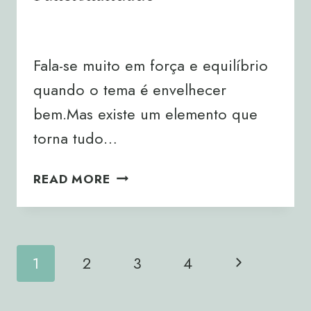
By
Joana Neto
28/11/2025
Fala-se muito em força e equilíbrio
quando o tema é envelhecer
bem.Mas existe um elemento que
torna tudo…
MOBILIDADE:
READ MORE
A
BASE
DA
Page
FUNCIONALIDADE
Next
1
2
3
4
Navigation
Page