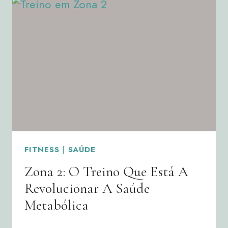
DOR
PODE
CONTINUAR
APÓS
A
RECUPERAÇÃO?
FITNESS
|
SAÚDE
Zona 2: O Treino Que Está A
Revolucionar A Saúde
Metabólica