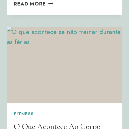
EXERCÍCIO
READ MORE
COMO
MEDICINA:
PORQUE
CADA
VEZ
MAIS
MÉDICOS
O
PRESCREVEM
FITNESS
O Que Acontece Ao Corpo