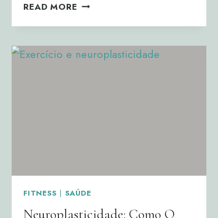
A
READ MORE
CIÊNCIA
DA
RECUPERAÇÃO:
PORQUE
DESCANSAR
TAMBÉM
FAZ
PARTE
DA
EVOLUÇÃO
FITNESS
|
SAÚDE
Neuroplasticidade: Como O