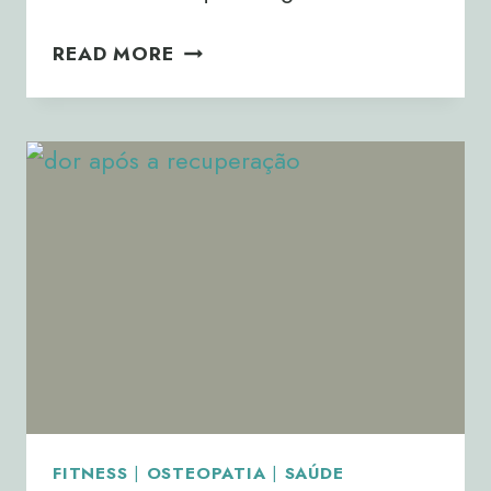
O
READ MORE
QUE
ACONTECE
AO
CORPO
QUANDO
DEIXA
DE
TREINAR
DURANTE
ALGUMAS
SEMANAS?
FITNESS
|
OSTEOPATIA
|
SAÚDE