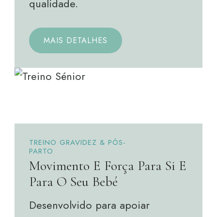
qualidade.
MAIS DETALHES
TREINO GRAVIDEZ & PÓS-
PARTO
Movimento E Força Para Si E
Para O Seu Bebé
Desenvolvido para apoiar