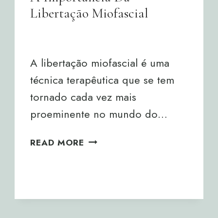
Libertação Miofascial
By
Joana Neto
16/08/2024
A libertação miofascial é uma
técnica terapêutica que se tem
tornado cada vez mais
proeminente no mundo do…
A
READ MORE
IMPORTÂNCIA
DA
LIBERTAÇÃO
MIOFASCIAL