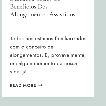
Benefícios Dos
Alongamentos Assistidos
By
Joana Neto
17/04/2024
Todos nós estamos familiarizados
com o conceito de
alongamentos. E, provavelmente,
em algum momento da nossa
vida, já…
DESCUBRA
READ MORE
TODOS
OS
BENEFÍCIOS