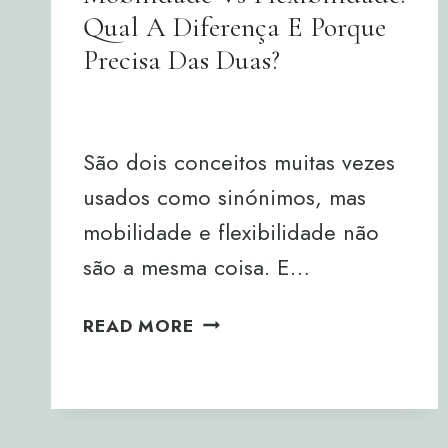
Qual A Diferença E Porque
Precisa Das Duas?
By
Joana Neto
15/08/2025
São dois conceitos muitas vezes
usados como sinónimos, mas
mobilidade e flexibilidade não
são a mesma coisa. E…
MOBILIDADE
READ MORE
VS
FLEXIBILIDADE:
QUAL
A