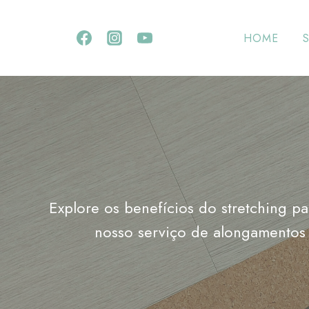
Skip
to
HOME
content
Explore os benefícios do stretching p
nosso serviço de alongamentos a