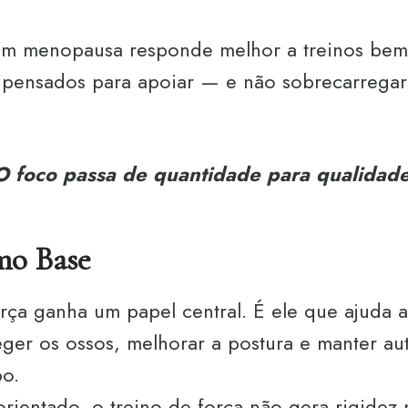
em menopausa responde melhor a treinos bem
e pensados para apoiar — e não sobrecarregar
O foco passa de quantidade para qualidade
mo Base
rça ganha um papel central. É ele que ajuda a
eger os ossos, melhorar a postura e manter a
o.
ientado, o treino de força não gera rigidez