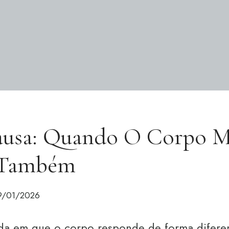
usa: Quando O Corpo M
 Também
9/01/2026
ida em que o corpo responde de forma difere