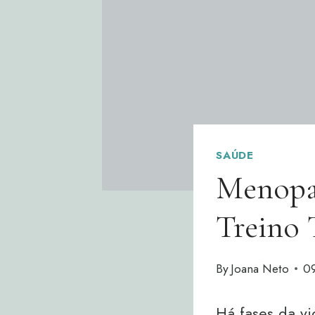
SAÚDE
Menopa
Treino
By
Joana Neto
0
Há fases da v