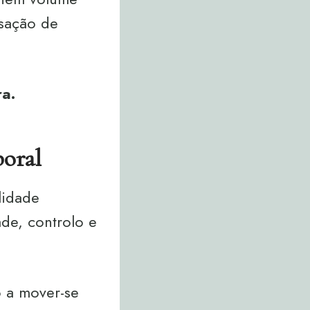
nsação de
ra.
oral
lidade
ade, controlo e
o a mover-se