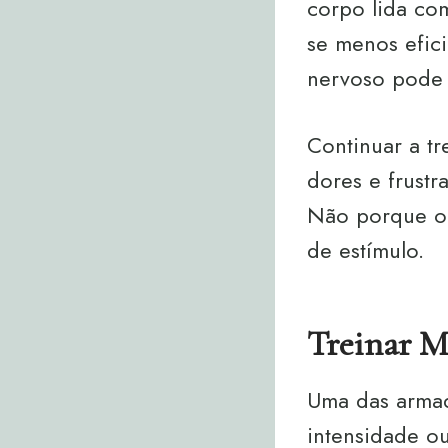
corpo lida com
se menos efici
nervoso pode f
Continuar a t
dores e frustr
Não porque o 
de estímulo.
Treinar M
Uma das armad
intensidade ou