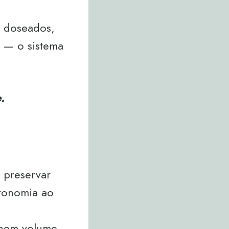
 doseados,
 — o sistema
.
 preservar
utonomia ao
 nem volume