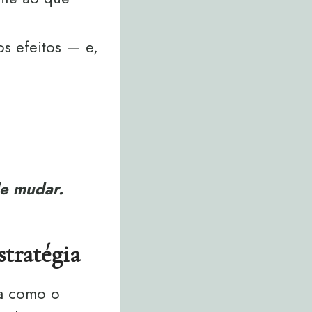
os efeitos — e,
de mudar.
tratégia
ma como o