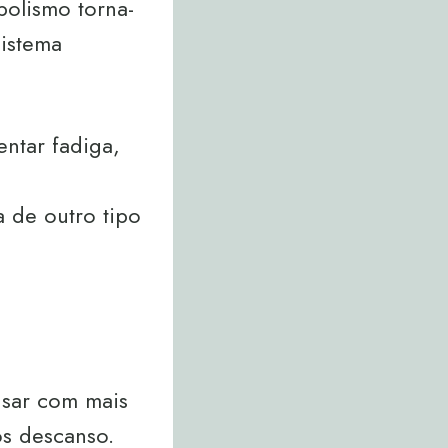
bolismo torna-
sistema
ntar fadiga,
 de outro tipo
nsar com mais
os descanso.