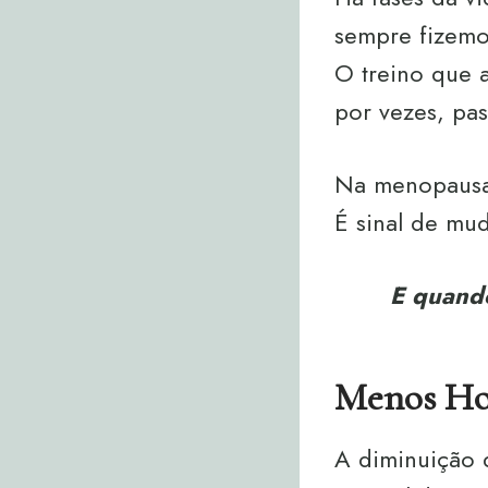
sempre fizemo
O treino que a
por vezes, pas
Na menopausa,
É sinal de mu
E quando
Menos Hor
A diminuição 