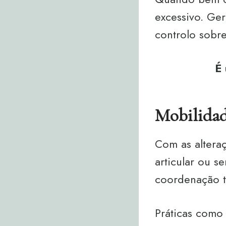
excessivo. Ge
controlo sobr
É 
Mobilidad
Com as altera
articular ou s
coordenação to
Práticas como 