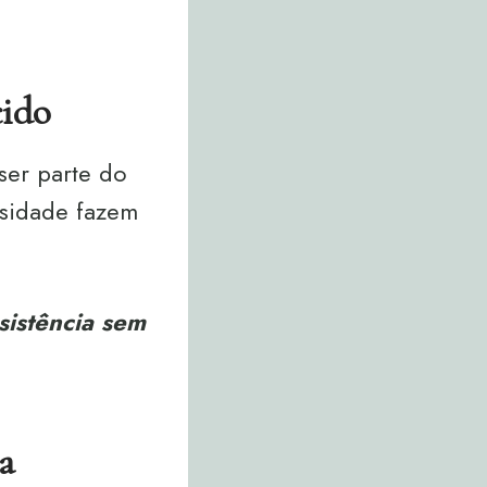
cido
ser parte do
nsidade fazem
sistência sem
a