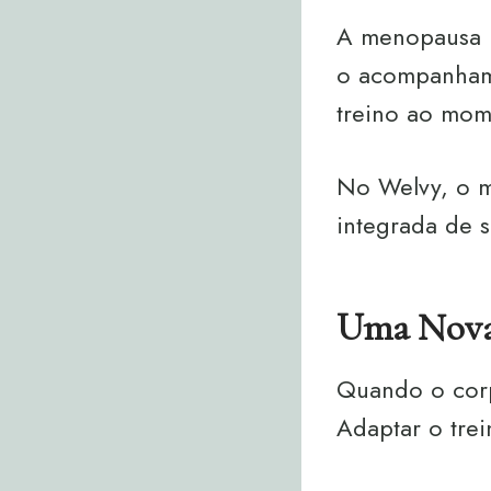
A menopausa nã
o acompanhamen
treino ao mome
No Welvy, o m
integrada de 
Uma Nova
Quando o corp
Adaptar o trei