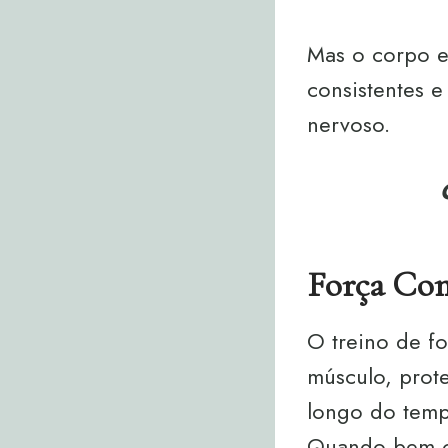
Mas o corpo 
consistentes 
nervoso.
Força Co
O treino de fo
músculo, prot
longo do temp
Quando bem or