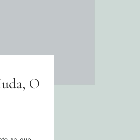
uda, O
nte ao que