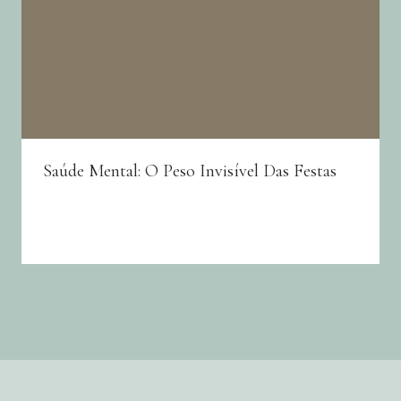
Saúde Mental: O Peso Invisível Das Festas
By
Joana Neto
26/12/2025