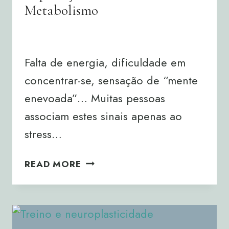
Metabolismo
By
Joana Neto
30/04/2026
Falta de energia, dificuldade em
concentrar-se, sensação de “mente
enevoada”… Muitas pessoas
associam estes sinais apenas ao
stress…
SEM
READ MORE
ENERGIA,
SEM
FOCO?
A