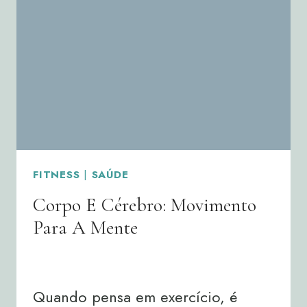
EXPLICAÇÃO
PODE
ESTAR
NO
SEU
METABOLISMO
FITNESS
|
SAÚDE
Corpo E Cérebro: Movimento
Para A Mente
By
Joana Neto
10/10/2025
Quando pensa em exercício, é