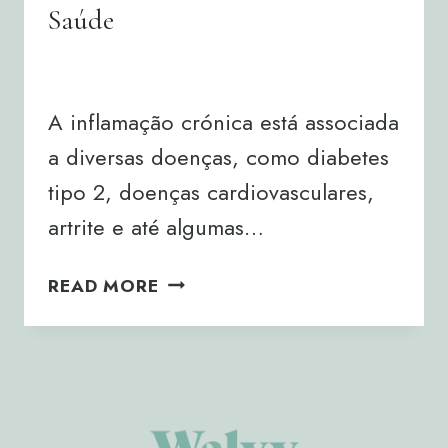
Saúde
By
Joana Neto
10/01/2025
A inflamação crónica está associada
a diversas doenças, como diabetes
tipo 2, doenças cardiovasculares,
artrite e até algumas…
EFEITO
READ MORE
ANTI-
INFLAMATÓRIO
DO
EXERCÍCIO:
UM
PILAR