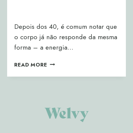
By
Joana Neto
31/10/2025
Depois dos 40, é comum notar que
o corpo já não responde da mesma
forma – a energia…
METABOLISMO
READ MORE
DEPOIS
DOS
40:
COMO
MANTÊ-
LO
ATIVO