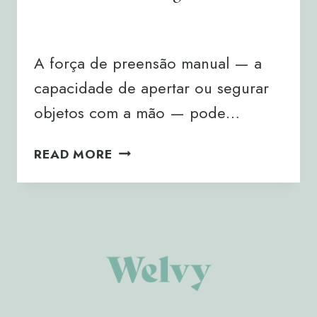
By
Joana Neto
16/05/2025
A força de preensão manual — a
capacidade de apertar ou segurar
objetos com a mão — pode…
PREENSÃO
READ MORE
MANUAL:
UM
INDICADOR
DE
LONGEVIDADE