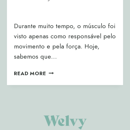
By
Joana Neto
09/04/2026
Durante muito tempo, o músculo foi
visto apenas como responsável pelo
movimento e pela força. Hoje,
sabemos que…
MIOCINAS:
READ MORE
O
PAPEL
DO
MÚSCULO
NA
PREVENÇÃO
DO