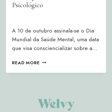
Psicológico
By
Joana Neto
10/10/2024
A 10 de outubro assinala-se o Dia
Mundial da Saúde Mental, uma data
que visa consciencializar sobre a…
DIA
READ MORE
MUNDIAL
DA
SAÚDE
MENTAL
–
A
IMPORTÂNCIA