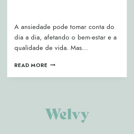
By
Joana Neto
14/02/2025
A ansiedade pode tomar conta do
dia a dia, afetando o bem-estar e a
qualidade de vida. Mas…
PILATES:
READ MORE
O
SEU
ALIADO
CONTRA
A
ANSIEDADE