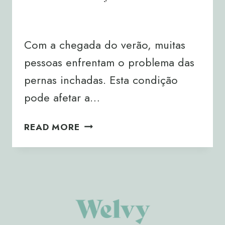
By
Joana Neto
12/07/2024
Com a chegada do verão, muitas
pessoas enfrentam o problema das
pernas inchadas. Esta condição
pode afetar a…
PERNAS
READ MORE
INCHADAS
NO
VERÃO:
CAUSAS
E
SOLUÇÕES