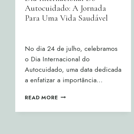
Autocuidado: A Jornada
Para Uma Vida Saudável
By
Joana Neto
24/07/2024
No dia 24 de julho, celebramos
o Dia Internacional do
Autocuidado, uma data dedicada
a enfatizar a importância…
DIA
READ MORE
INTERNACIONAL
DO
AUTOCUIDADO:
A