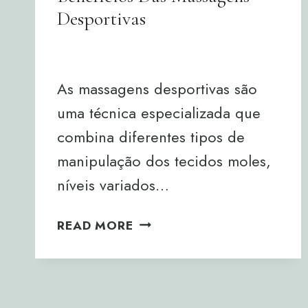
Desportivas
By
Joana Neto
05/12/2024
As massagens desportivas são
uma técnica especializada que
combina diferentes tipos de
manipulação dos tecidos moles,
níveis variados…
BENEFÍCIOS
READ MORE
DAS
MASSAGENS
DESPORTIVAS